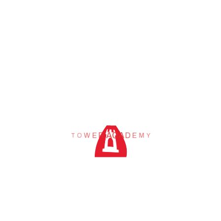
M
E
Y
D
A
C
A
R
E
W
O
T