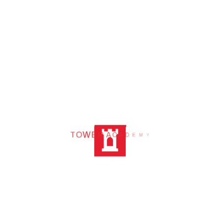
A
C
D
A
E
R
M
E
Y
W
O
T